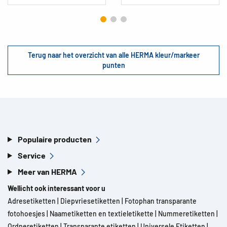
Terug naar het overzicht van alle HERMA kleur/markeer
punten
Populaire producten
Service
Meer van HERMA
Wellicht ook interessant voor u
Adresetiketten
|
Diepvriesetiketten
|
Fotophan transparante
fotohoesjes
|
Naametiketten en textieletikette
|
Nummeretiketten
|
Ordneretiketten
|
Transparante etiketten
|
Universele Etiketten
|