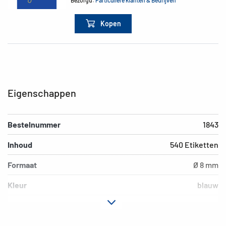
Bezorgd:
Particuliere klanten & Bedrijven
Kopen
Eigenschappen
Bestelnummer
1843
Inhoud
540 Etiketten
Formaat
Ø 8 mm
Kleur
blauw
Hechteigenschap
permanent hechtend
Geschikt voor
hand beschrijving