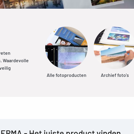
weten
. Waardevolle
eilig
Alle fotoproducten
Archief foto's
ERMA - Het juiste product vinden