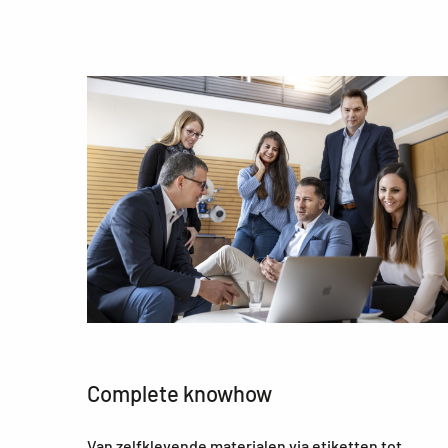
Complete knowhow
Van zelfklevende materialen via etiketten tot