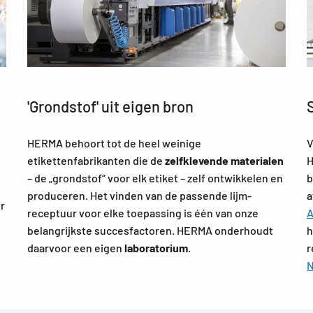
'Grondstof' uit eigen bron
HERMA behoort tot de heel weinige
V
etikettenfabrikanten die de
zelfklevende materialen
H
– de „grondstof“ voor elk etiket – zelf ontwikkelen en
b
produceren. Het vinden van de passende lijm-
a
r
receptuur voor elke toepassing is één van onze
A
belangrijkste succesfactoren. HERMA onderhoudt
h
daarvoor een eigen
laboratorium
.
r
N