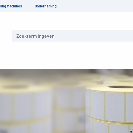
ling Machines
Onderneming
Zoeken