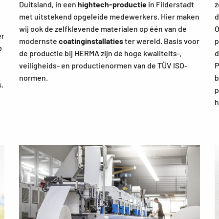
Duitsland, in een
hightech-productie
in Filderstadt
z
met uitstekend opgeleide medewerkers. Hier maken
d
wij ook de zelfklevende materialen op één van de
O
er
modernste
coatinginstallaties
ter wereld. Basis voor
p
p
de productie bij HERMA zijn de hoge kwaliteits-,
d
veiligheids- en productienormen van de TÜV ISO-
P
normen.
b
k.
p
h