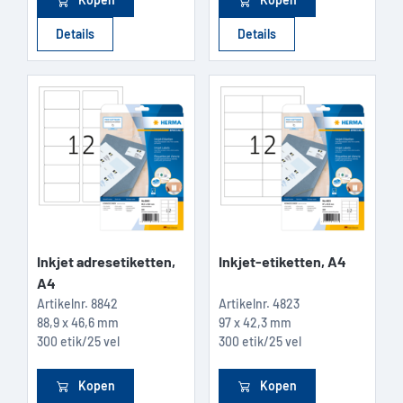
Details
Details
Inkjet adresetiketten,
Inkjet-etiketten, A4
A4
Artikelnr.
8842
Artikelnr.
4823
88,9 x 46,6 mm
97 x 42,3 mm
300 etik/25 vel
300 etik/25 vel
Kopen
Kopen