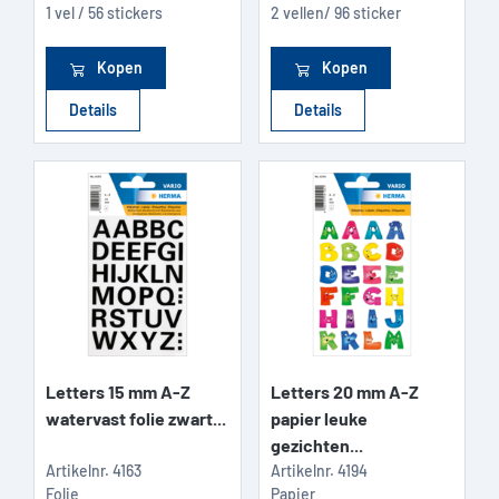
1 vel / 56 stickers
2 vellen/ 96 sticker
Kopen
Kopen
Details
Details
Letters 15 mm A-Z
Letters 20 mm A-Z
watervast folie zwart...
papier leuke
gezichten...
Artikelnr.
4163
Artikelnr.
4194
Folie
Papier