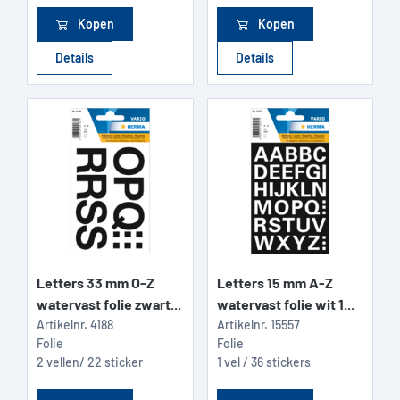
Kopen
Kopen
Details
Details
Letters 33 mm O-Z
Letters 15 mm A-Z
watervast folie zwart...
watervast folie wit 1...
Artikelnr.
4188
Artikelnr.
15557
Folie
Folie
2 vellen/ 22 sticker
1 vel / 36 stickers