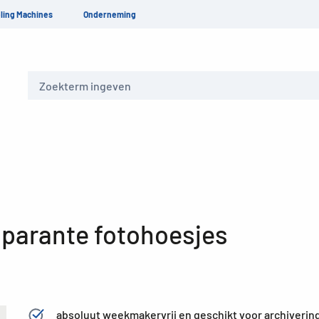
ling Machines
Onderneming
Zoeken
parante fotohoesjes
absoluut weekmakervrij en geschikt voor archiverin