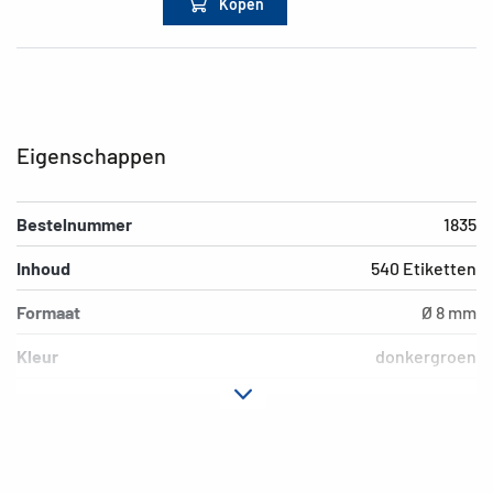
Kopen
Eigenschappen
Bestelnummer
1835
Inhoud
540 Etiketten
Formaat
Ø 8 mm
Kleur
donkergroen
Hechteigenschap
permanent hechtend
Geschikt voor
hand beschrijving
EAN
4008705018357