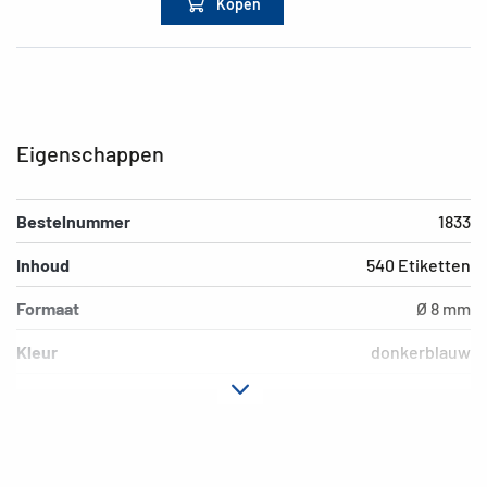
Kopen
Eigenschappen
Bestelnummer
1833
Inhoud
540 Etiketten
Formaat
Ø 8 mm
Kleur
donkerblauw
Hechteigenschap
permanent hechtend
Geschikt voor
hand beschrijving
EAN
4008705018333