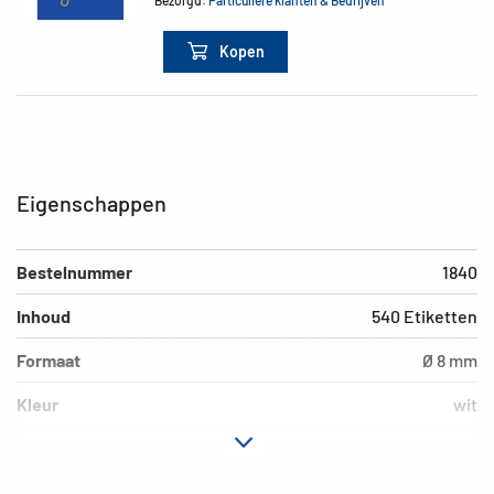
Bezorgd:
Particuliere klanten & Bedrijven
Kopen
Eigenschappen
Bestelnummer
1840
Inhoud
540 Etiketten
Formaat
Ø 8 mm
Kleur
wit
Hechteigenschap
permanent hechtend
Geschikt voor
hand beschrijving