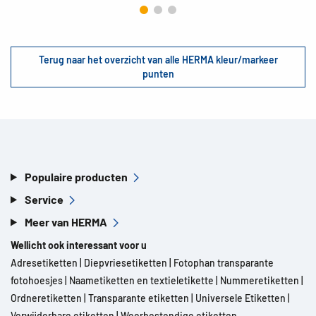
Terug naar het overzicht van alle HERMA kleur/markeer
punten
Populaire producten
Service
Meer van HERMA
Wellicht ook interessant voor u
Adresetiketten
|
Diepvriesetiketten
|
Fotophan transparante
fotohoesjes
|
Naametiketten en textieletikette
|
Nummeretiketten
|
Ordneretiketten
|
Transparante etiketten
|
Universele Etiketten
|
Verwijderbare etiketten
|
Weerbestendige etiketten