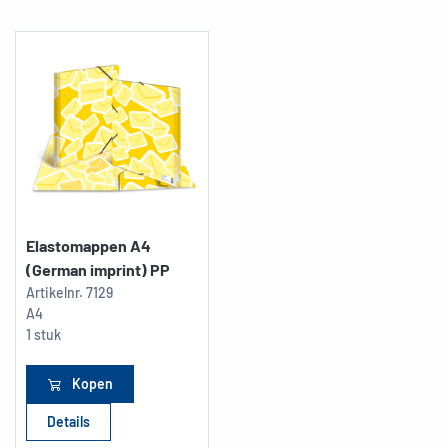
Elastomappen A4
(German imprint) PP
Artikelnr.
7129
A4
1 stuk
Kopen
Details