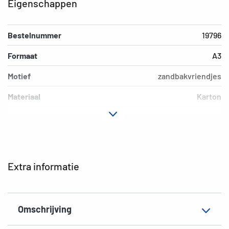
Eigenschappen
Bestelnummer
19796
Formaat
A3
Motief
zandbakvriendjes
Materiaal
Karton
Kleur
gekleurd
Extra eigenschap
Elastomappen
EAN
4008705197960
Extra informatie
Omschrijving