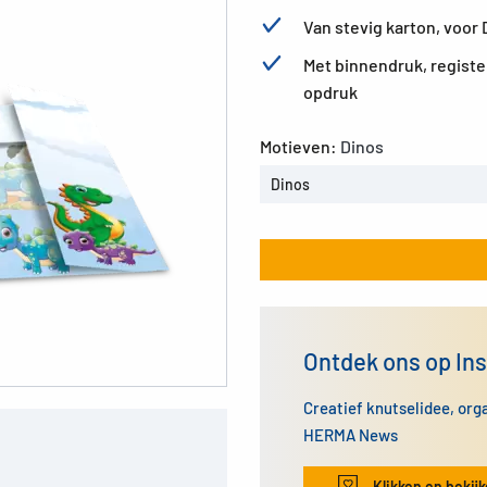
Van stevig karton, voor 
Met binnendruk, registe
opdruk
Motieven:
Dinos
Dinos
Ontdek ons op In
Creatief knutselidee, org
HERMA News
Klikken en bekij