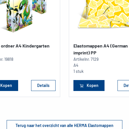
 ordner A4 Kindergarten
Elastomappen A4 (German
imprint) PP
nr.
19818
Artikelnr.
7129
A4
1 stuk
Kopen
Details
Kopen
Det
Terug naar het overzicht van alle HERMA Elastomappen