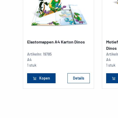
Elastomappen A4 Karton Dinos
Motief
Dinos
Artikelnr.
19785
Artikel
A4
A4
1 stuk
1 stuk
Kopen
Details