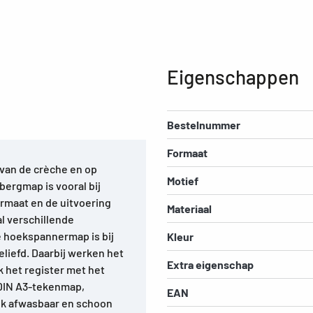
Eigenschappen
Bestelnummer
Formaat
e van de crèche en op
Motief
ergmap is vooral bij
formaat en de uitvoering
Materiaal
l verschillende
e hoekspannermap is bij
Kleur
eliefd. Daarbij werken het
Extra eigenschap
k het register met het
 DIN A3-tekenmap,
EAN
jk afwasbaar en schoon