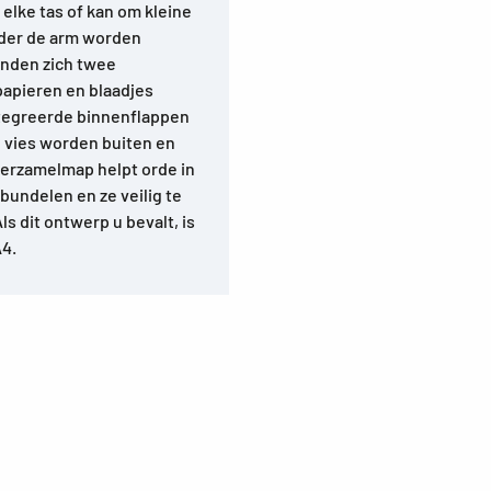
n elke tas of kan om kleine
der de arm worden
inden zich twee
papieren en blaadjes
ntegreerde binnenflappen
 vies worden buiten en
verzamelmap helpt orde in
bundelen en ze veilig te
s dit ontwerp u bevalt, is
A4.