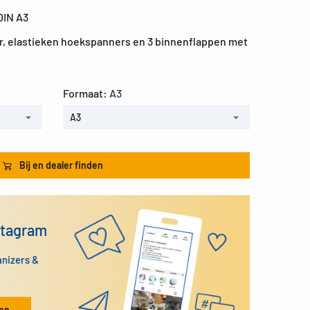
DIN A3
r, elastieken hoekspanners en 3 binnenflappen met
Formaat:
A3
A3
Bij en dealer finden
stagram
anizers &
ken