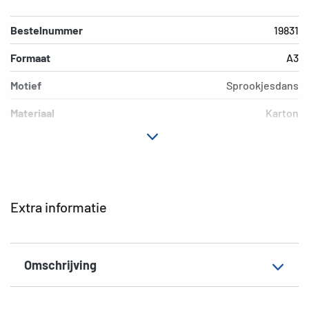
Bestelnummer
19831
Formaat
A3
Motief
Sprookjesdans
Materiaal
Karton
Kleur
Kleurrijk
Extra eigenschap
Elastomappen
EAN
4008705198318
Extra informatie
Omschrijving