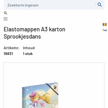
Zoeken
Elastomappen A3 karton
Taal
Sprookjesdans
Artikelnr.
Inhoud
19831
1 stuk