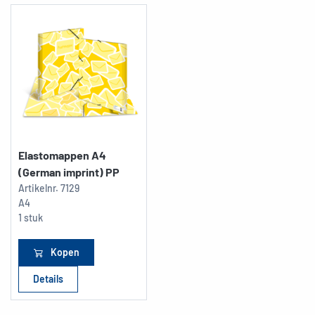
Elastomappen A4
(German imprint) PP
Artikelnr.
7129
A4
1 stuk
Kopen
Details