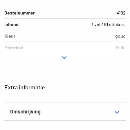
Bestelnummer
4192
Inhoud
1 vel / 61 stickers
Kleur
goud
Materiaal
Folie
Hechteigenschap
permanent
Uitvoering
Prismaticfolie
Motief
Letters A - Z
Extra informatie
EAN
4008705041928
Omschrijving