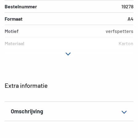
Bestelnummer
19278
Formaat
A4
Motief
verfspetters
Materiaal
Karton
Kleur
gekleurd
Extra eigenschap
Elastomappen
EAN
4008705192781
Extra informatie
Omschrijving