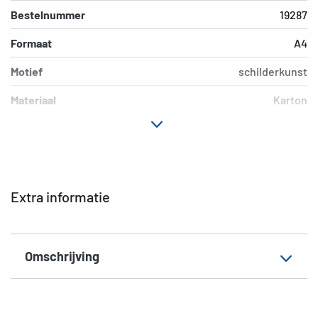
Bestelnummer
19287
Formaat
A4
Motief
schilderkunst
Materiaal
Karton
Kleur
gekleurd
Extra eigenschap
Elastomappen
EAN
4008705192873
Extra informatie
Omschrijving