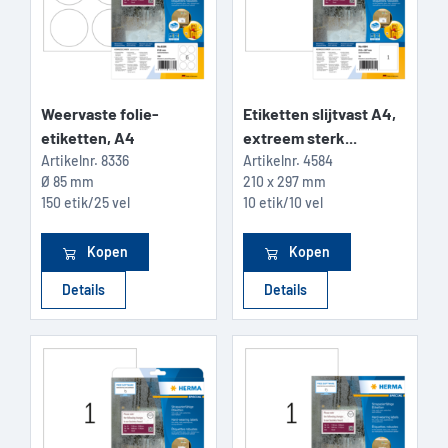
Weervaste folie-
Etiketten slijtvast A4,
etiketten, A4
extreem sterk...
Artikelnr.
8336
Artikelnr.
4584
Ø 85 mm
210 x 297 mm
150 etik/25 vel
10 etik/10 vel
Kopen
Kopen
Details
Details