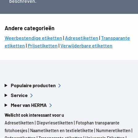
beschreven.
Andere categorieën
Weerbestendige etiketten
|
Adresetiketten
|
Transparante
etiketten
|
Prijsetiketten
|
Verwijderbare etiketten
Populaire producten
Service
Meer van HERMA
Wellicht ook interessant voor u
Adresetiketten
|
Diepvriesetiketten
|
Fotophan transparante
fotohoesjes
|
Naametiketten en textieletikette
|
Nummeretiketten
|