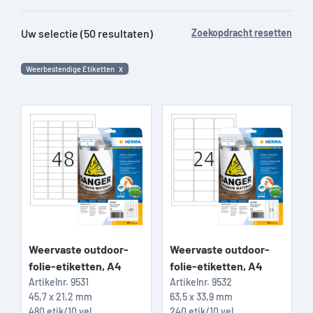
Uw selectie (50 resultaten)
Zoekopdracht resetten
Weerbestendige Etiketten
Weervaste outdoor-
Weervaste outdoor-
folie-etiketten, A4
folie-etiketten, A4
Artikelnr.
9531
Artikelnr.
9532
45,7 x 21,2 mm
63,5 x 33,9 mm
480 etik/10 vel
240 etik/10 vel