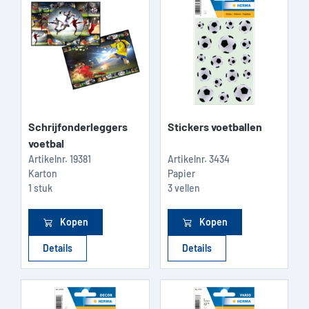
Schrijfonderleggers
Stickers voetballen
voetbal
Artikelnr.
19381
Artikelnr.
3434
Karton
Papier
1 stuk
3 vellen
Kopen
Kopen
Details
Details