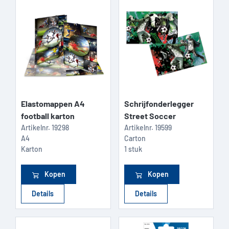
Elastomappen A4
Schrijfonderlegger
football karton
Street Soccer
Artikelnr.
19298
Artikelnr.
19599
A4
Carton
Karton
1 stuk
Kopen
Kopen
Details
Details