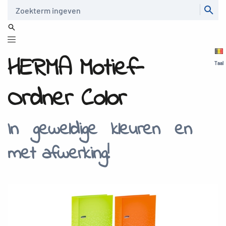
Zoeken
HERMA Motief-
Taal
Ordner Color
In geweldige kleuren en
met afwerking!