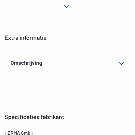
Materiaal
Film
Hechteigenschap
permanent
Kleur
goud
Extra informatie
EAN
4008705037266
Omschrijving
Specificaties fabrikant
HERMA GmbH