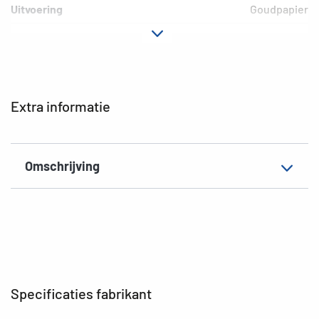
Uitvoering
Goudpapier
Materiaal
Papier
Hechteigenschap
permanent
EAN
4008705017572
Extra informatie
Omschrijving
Specificaties fabrikant