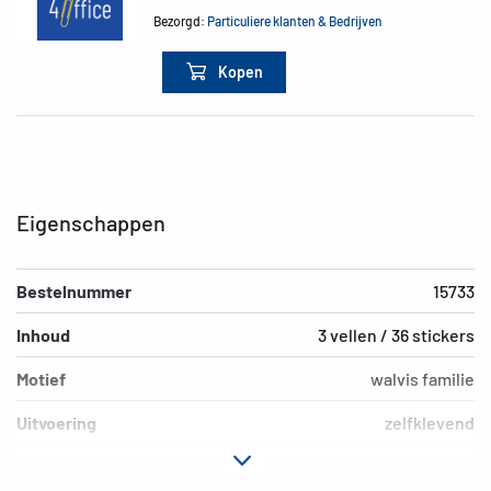
Bezorgd:
Particuliere klanten & Bedrijven
Kopen
Eigenschappen
Bestelnummer
15733
Inhoud
3 vellen / 36 stickers
Motief
walvis familie
Uitvoering
zelfklevend
Materiaal
Papier