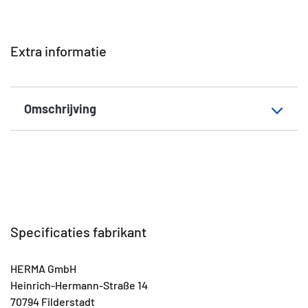
Hechteigenschap
permanent
Kleur
kleurig
Extra informatie
EAN
4008705157339
Omschrijving
Specificaties fabrikant
HERMA GmbH
Heinrich-Hermann-Straße 14
70794 Filderstadt