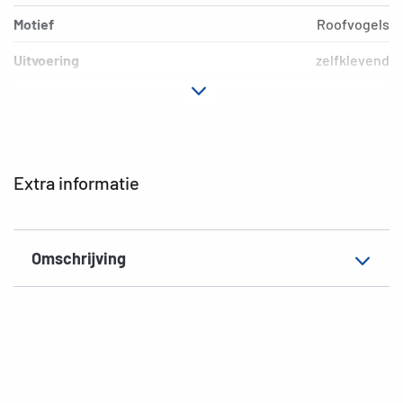
Motief
Roofvogels
Uitvoering
zelfklevend
Materiaal
Papier
Hechteigenschap
permanent
Kleur
kleurig
Extra informatie
EAN
4008705156851
Omschrijving