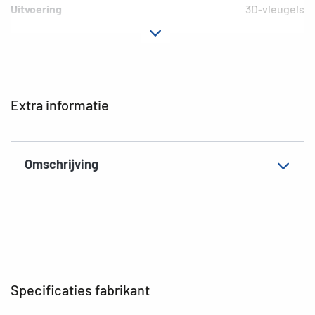
Uitvoering
3D-vleugels
Materiaal
Folie
Hechteigenschap
permanent
EAN
4008705032278
Extra informatie
Omschrijving
Specificaties fabrikant