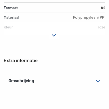
Formaat
A4
Materiaal
Polypropyleen (PP)
Kleur
roze
Motief
roze
Uitvoering
opschriftetiket
EAN
4008705194914
Extra informatie
Omschrijving