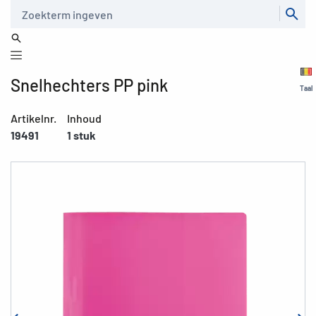
Zoeken
Snelhechters PP pink
Taal
Artikelnr.
Inhoud
19491
1 stuk