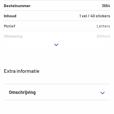
Bestelnummer
3664
Inhoud
1 vel / 40 stickers
Motief
Letters
Uitvoering
Glitters
Materiaal
Folie
Hechteigenschap
permanent
EAN
4008705036641
Extra informatie
Omschrijving