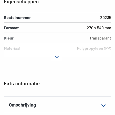
Eigenschappen
Bestelnummer
20235
Formaat
270 x 540 mm
Kleur
transparant
Materiaal
Polypropyleen (PP)
Uitvoering
Blauw rand
Milieu
PVC vrij, weekmakervrij
EAN
4008705202350
Extra informatie
Omschrijving