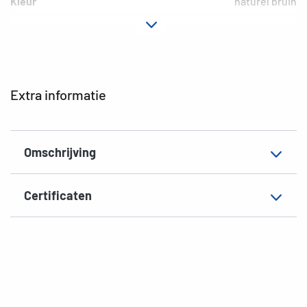
Kleur
naturel bruin
Hechteigenschap
permanent hechtend
Printertype
Laser, Copy, Ink
Vorm van de hoeken
afgerond
Extra informatie
Materiaal
Silphie-papier
Geschikt voor
Ordner, smal/kort
Omschrijving
EAN
4008705107594
Certificaten