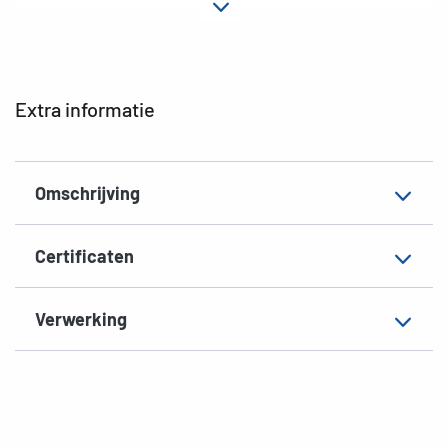
Hechteigenschap
permanent hechtend
Printertype
Laser, Copy, Ink
Vorm van de hoeken
afgerond
Extra informatie
Materiaal
Papier, mat
Geschikt voor
Ordner, bred/lang
Omschrijving
EAN
4008705051378
Certificaten
Verwerking