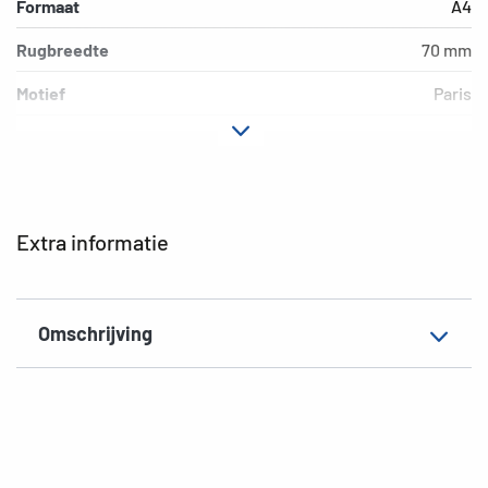
Formaat
A4
Rugbreedte
70 mm
Motief
Paris
Materiaal
karton
Uitvoering
hefboom mechanisme
Extra eigenschap
bedrukking binnenzij
Extra informatie
EAN
4008705071734
Omschrijving