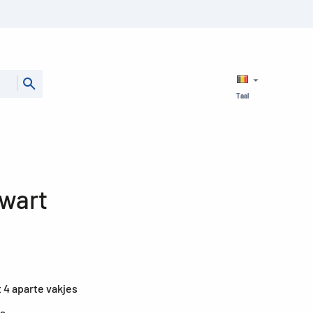
Taal
zwart
 4 aparte vakjes
ts