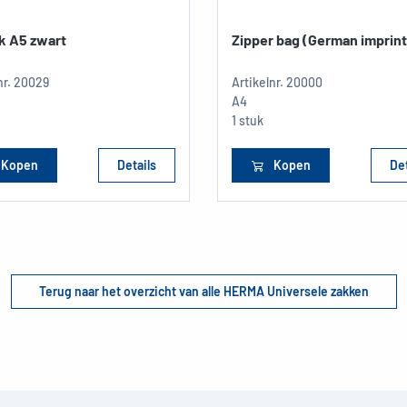
k A5 zwart
Zipper bag (German imprint
nr.
20029
Artikelnr.
20000
A4
1 stuk
Kopen
Details
Kopen
Det
Terug naar het overzicht van alle HERMA Universele zakken