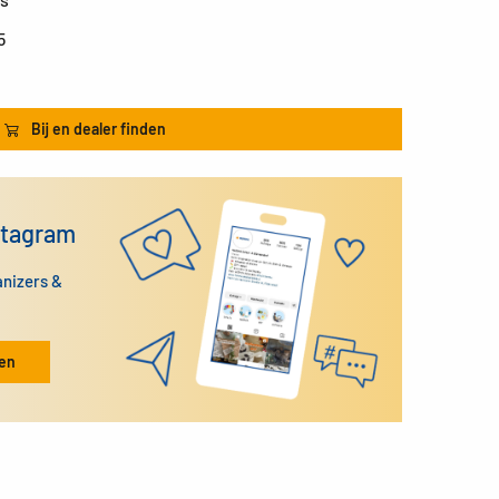
5
Bij en dealer finden
stagram
anizers &
ken