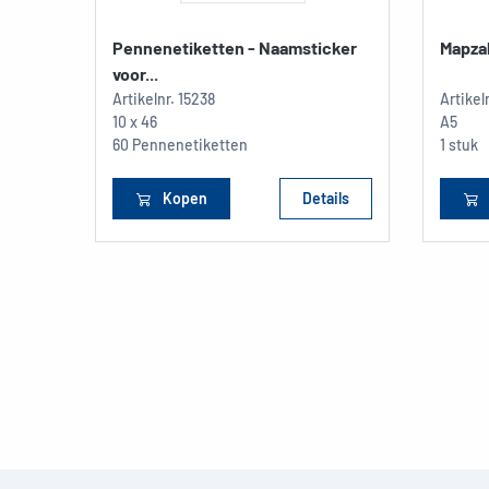
Pennenetiketten - Naamsticker
Mapza
voor...
Artikelnr.
15238
Artikel
10 x 46
A5
60 Pennenetiketten
1 stuk
Kopen
Details