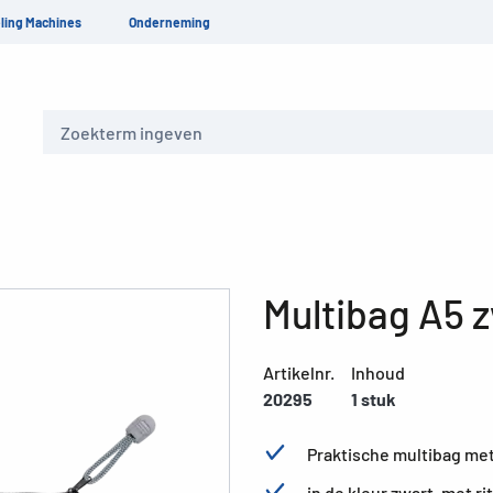
ling Machines
Onderneming
Zoeken
Multibag A5 
Artikelnr.
Inhoud
20295
1 stuk
Praktische multibag met
in de kleur zwart, met ri