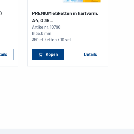
)
PREMIUM etiketten in hartvorm,
A4, Ø 35...
Artikelnr.
10790
Ø 35,0 mm
350 etiketten / 10 vel
ails
Kopen
Details