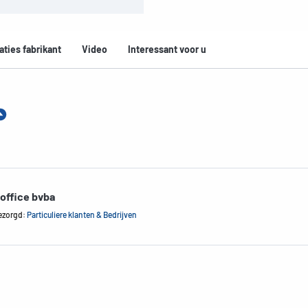
aties fabrikant
Video
Interessant voor u
office bvba
ezorgd:
Particuliere klanten & Bedrijven