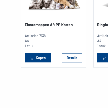
Elastomappen A4 PP Katten
Ringb
Artikelnr.
7138
Artikel
A4
A4
1 stuk
1 stuk
Kopen
Details