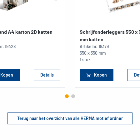
and A4 karton 2D katten
Schrijfonderleggers 550 x
mm katten
nr.
19428
Artikelnr.
19379
550 x 350 mm
1 stuk
Kopen
Details
Kopen
Det
Terug naar het overzicht van alle HERMA motief ordner