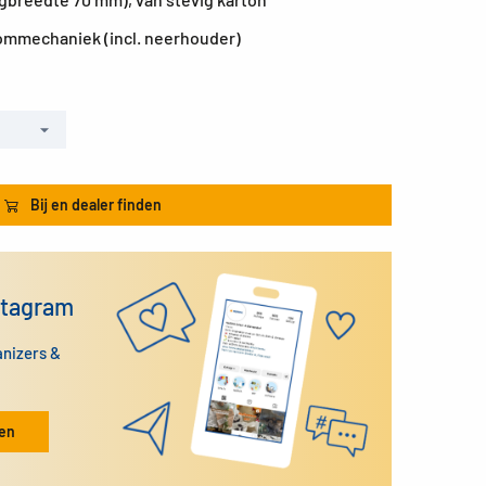
ommechaniek (incl. neerhouder)
Bij en dealer finden
stagram
anizers &
ken