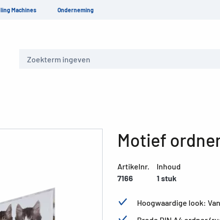
ling Machines
Onderneming
Zoeken
Motief ordner
Artikelnr.
Inhoud
7166
1 stuk
Hoogwaardige look: Van 
Brede DIN A4 ordner (ru