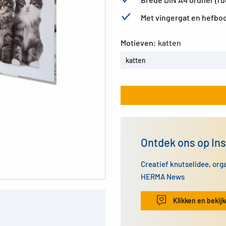
Met vingergat en hefbo
Motieven:
katten
katten
Ontdek ons op In
Creatief knutselidee, org
HERMA News
Klikken en bekij