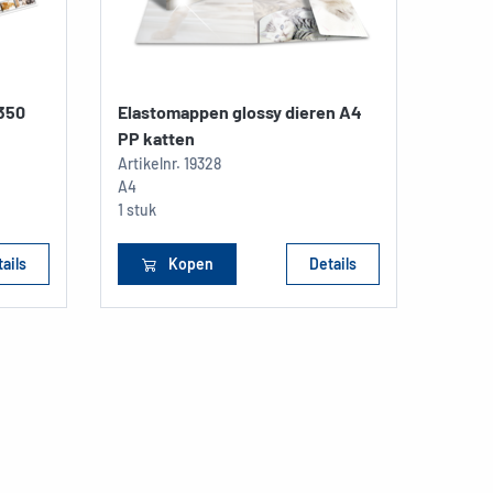
 350
Elastomappen glossy dieren A4
Elast
PP katten
Artikelnr.
19328
Artikel
A4
A4
1 stuk
1 stuk
ails
Kopen
Details