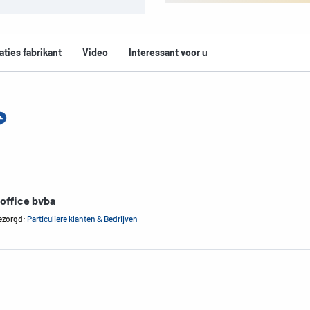
aties fabrikant
Video
Interessant voor u
office bvba
ezorgd:
Particuliere klanten & Bedrijven