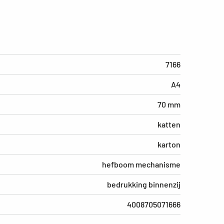
7166
A4
70 mm
katten
karton
hefboom mechanisme
bedrukking binnenzij
4008705071666