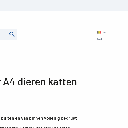
Taal
 A4 dieren katten
buiten en van binnen volledig bedrukt
gbreedte 70 mm), van stevig karton