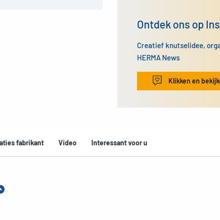
Ontdek ons op In
Creatief knutselidee, org
HERMA News
Klikken en bekij
aties fabrikant
Video
Interessant voor u