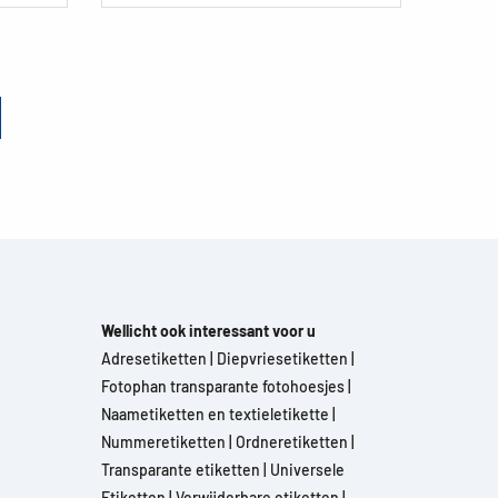
Wellicht ook interessant voor u
Adresetiketten
|
Diepvriesetiketten
|
Fotophan transparante fotohoesjes
|
Naametiketten en textieletikette
|
Nummeretiketten
|
Ordneretiketten
|
Transparante etiketten
|
Universele
Etiketten
|
Verwijderbare etiketten
|