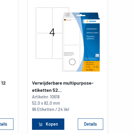
 12
Verwijderbare multipurpose-
etiketten 52...
Artikelnr.
10618
52,0 x 82,0 mm
96 Etiketten / 24 Vel
ails
Kopen
Details