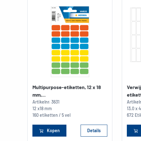
Multipurpose-etiketten, 12 x 18
Verwi
mm,...
etikett
Artikelnr.
3631
Artikel
12 x18 mm
13,0 x
160 etiketten / 5 vel
672 Eti
Kopen
Details