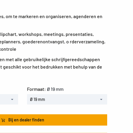
ties, om te markeren en organiseren, agenderen en
flipchart, workshops, meetings, presentaties,
ieplanners, goederenontvangst, o rderverzameling,
controle
n met alle gebruikelijke schrijfgereedschappen
t geschikt voor het bedrukken met behulp van de
Formaat:
Ø 19 mm
Ø 19 mm
Bij en dealer finden