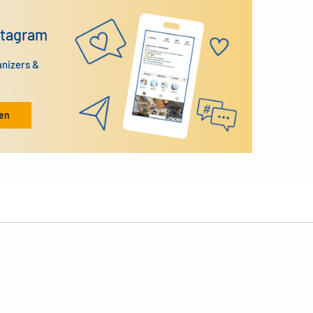
stagram
anizers &
ken