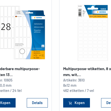
jderbare multipurpose-
Multipurpose-etiketten, 8 x
en 13...
mm, wit,...
nr.
10605
Artikelnr.
3610
 40,0 mm
8x12 mm
ketten / 24 Vel
462 etiketten / 7 vel
Kopen
Details
Kopen
Det