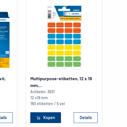
it,
Multipurpose-etiketten, 12 x 18
mm,...
Artikelnr.
3631
12 x18 mm
160 etiketten / 5 vel
ails
Kopen
Details