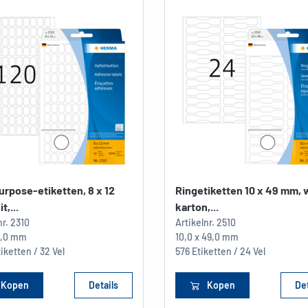
urpose-etiketten, 8 x 12
Ringetiketten 10 x 49 mm, w
t,...
karton,...
nr.
2310
Artikelnr.
2510
12,0 mm
10,0 x 49,0 mm
iketten / 32 Vel
576 Etiketten / 24 Vel
Kopen
Details
Kopen
Det