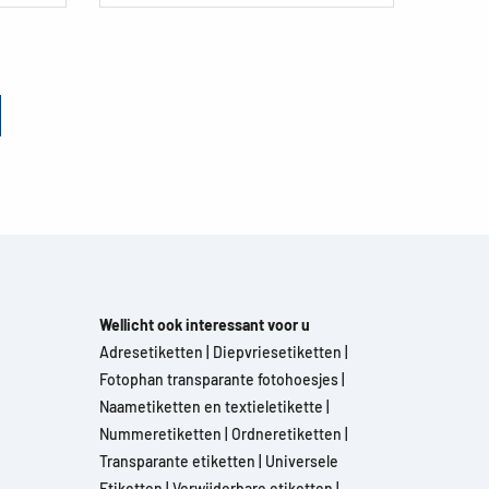
Wellicht ook interessant voor u
Adresetiketten
|
Diepvriesetiketten
|
Fotophan transparante fotohoesjes
|
Naametiketten en textieletikette
|
Nummeretiketten
|
Ordneretiketten
|
Transparante etiketten
|
Universele
Etiketten
|
Verwijderbare etiketten
|