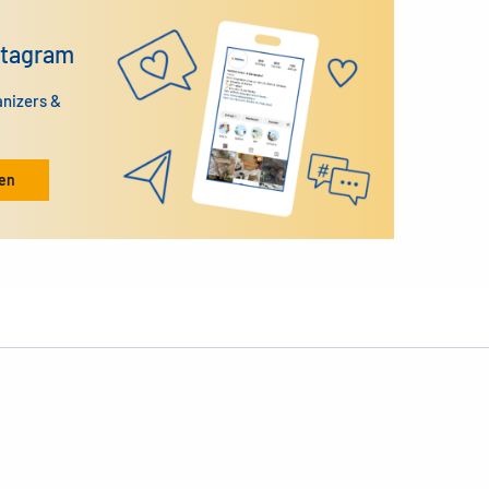
stagram
anizers &
ken