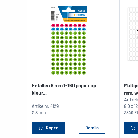
Getallen 8 mm 1-160 papier op
Multip
kleur...
mm, wi
Artikel
Artikelnr.
4129
8,0 x 
Ø 8 mm
3840 Et
Kopen
Details