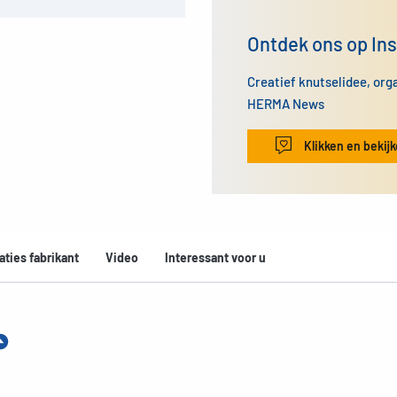
Ontdek ons op In
Creatief knutselidee, org
HERMA News
Klikken en bekij
aties fabrikant
Video
Interessant voor u