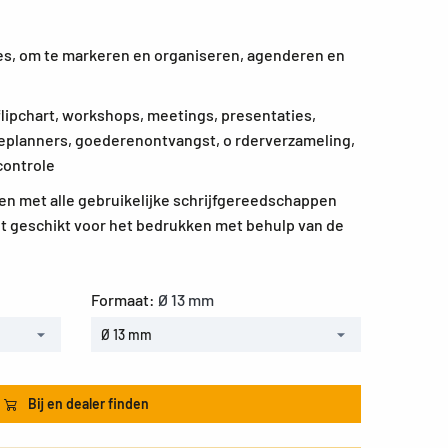
ties, om te markeren en organiseren, agenderen en
flipchart, workshops, meetings, presentaties,
ieplanners, goederenontvangst, o rderverzameling,
controle
n met alle gebruikelijke schrijfgereedschappen
t geschikt voor het bedrukken met behulp van de
Formaat:
Ø 13 mm
Ø 13 mm
Bij en dealer finden