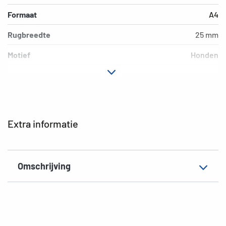
Formaat
A4
Rugbreedte
25 mm
Motief
Honden
Materiaal
Karton
Uitvoering
4D-Ring-mechanica
Extra eigenschap
Met klem
Extra informatie
EAN
4008705193580
Omschrijving