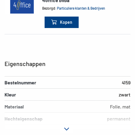
4office bvba
Bezorgd:
Particuliere klanten & Bedrijven
Kopen
Eigenschappen
Bestelnummer
4159
Kleur
zwart
Materiaal
Folie, mat
Hechteigenschap
permanent
Motief
0-9