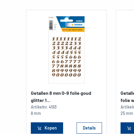
Getallen 8 mm 0-9 folie goud
Getal
glitter 1...
folie w
Artikelnr.
4193
Artikel
8 mm
25 mm
Kopen
Details