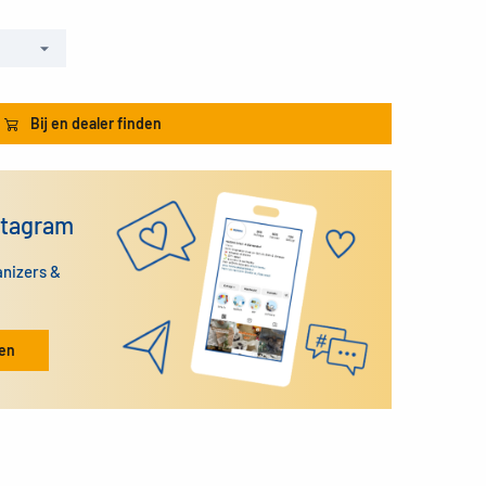
Bij en dealer finden
stagram
anizers &
ken