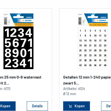
len 25 mm 0-9 watervast
Getallen 12 mm 1-240 papie
it 2...
zwart 5...
nr.
4170
Artikelnr.
4124
Ø 12 mm
Kopen
Details
Kopen
Det