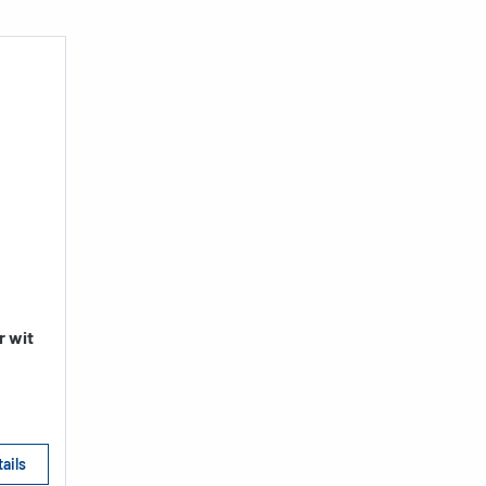
r wit
ails