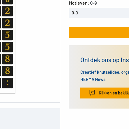
Motieven:
0-9
0-9
Ontdek ons op In
Creatief knutselidee, org
HERMA News
Klikken en bekij