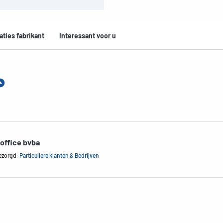
aties fabrikant
Interessant voor u
office bvba
ezorgd:
Particuliere klanten & Bedrijven