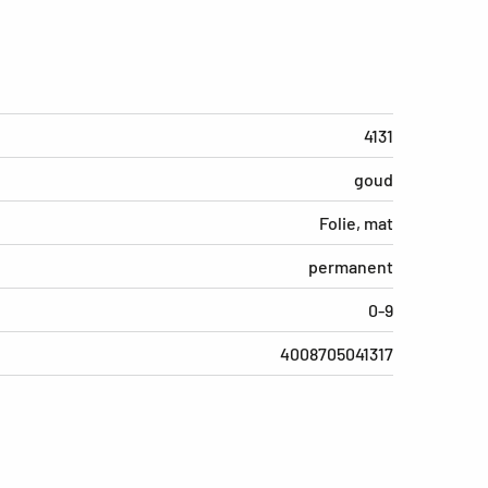
4131
goud
Folie, mat
permanent
0-9
4008705041317