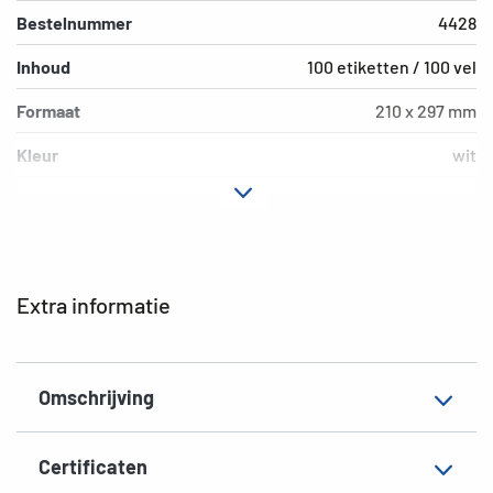
Bestelnummer
4428
Inhoud
100 etiketten / 100 vel
Formaat
210 x 297 mm
Kleur
wit
Hechteigenschap
permanent
Printertype
Laser, Copy, Ink
Vorm van de hoeken
spits
Extra informatie
Materiaal
Papier, mat
EAN
4008705044288
Omschrijving
Certificaten