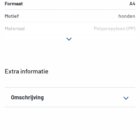
Formaat
A4
Motief
honden
Materiaal
Polypropyleen (PP)
Kleur
gekleurd
Extra eigenschap
Elastomappen
EAN
4008705193276
Extra informatie
Omschrijving