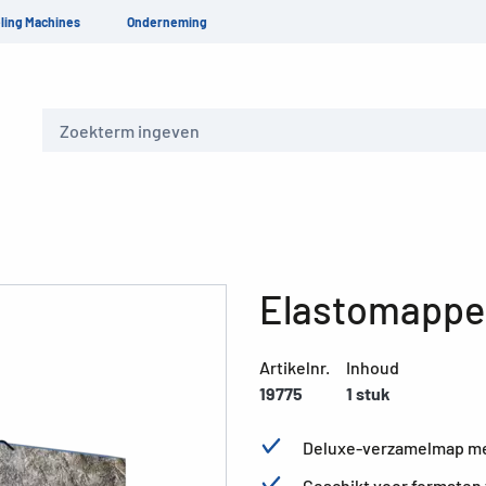
ling Machines
Onderneming
Zoeken
Elastomappe
Artikelnr.
Inhoud
19775
1 stuk
Deluxe-verzamelmap met
Geschikt voor formaten 