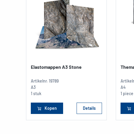
Elastomappen A3 Stone
Thema
Artikelnr.
19789
Artikel
A3
A4
1 stuk
1 piece
Kopen
Details