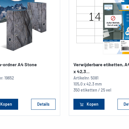
-ordner A4 Stone
Verwijderbare etiketten, A
x 42,3...
nr.
19652
Artikelnr.
5081
105,0 x 42,3 mm
350 etiketten / 25 vel
Kopen
Details
Kopen
Det