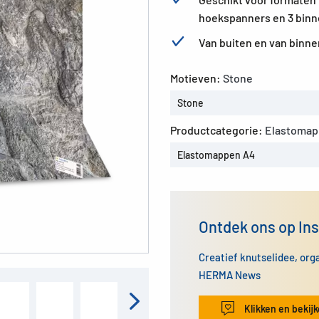
hoekspanners en 3 binn
Van buiten en van binne
Motieven:
Stone
Stone
Productcategorie:
Elastomap
Elastomappen A4
Ontdek ons op In
Creatief knutselidee, org
HERMA News
Klikken en bekij