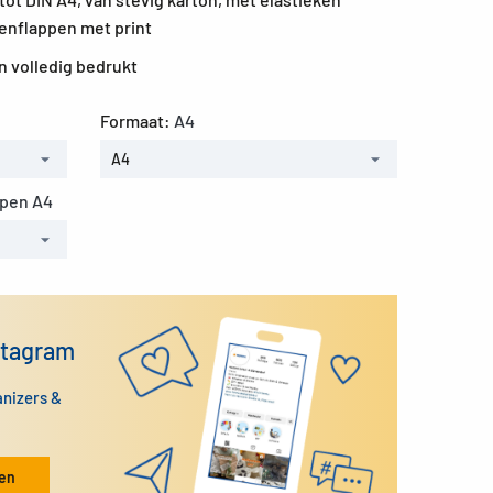
enflappen met print
n volledig bedrukt
Formaat:
A4
A4
pen A4
stagram
anizers &
ken