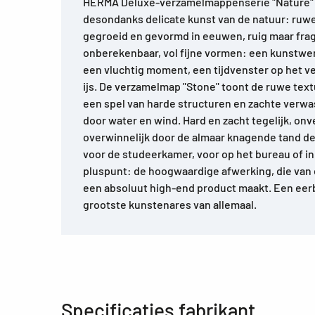
HERMA Deluxe-verzamelmappenserie "Nature" 
desondanks delicate kunst van de natuur: ruwe
gegroeid en gevormd in eeuwen, ruig maar fragi
onberekenbaar, vol fijne vormen: een kunstwe
een vluchtig moment, een tijdvenster op het v
ijs. De verzamelmap "Stone" toont de ruwe text
een spel van harde structuren en zachte verw
door water en wind. Hard en zacht tegelijk, onv
overwinnelijk door de almaar knagende tand des
voor de studeerkamer, voor op het bureau of in 
pluspunt: de hoogwaardige afwerking, die van 
een absoluut high-end product maakt. Een eer
grootste kunstenares van allemaal.
Specificaties fabrikant