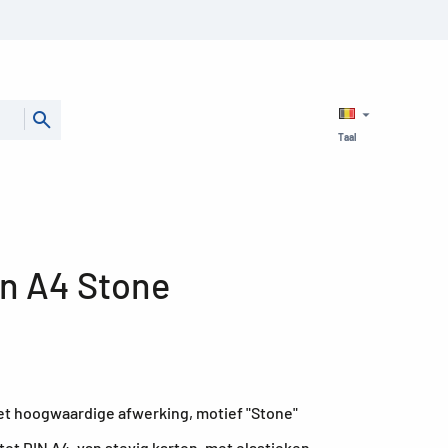
Taal
n A4 Stone
 hoogwaardige afwerking, motief "Stone"
tot DIN A4, van stevig karton, met elastieken