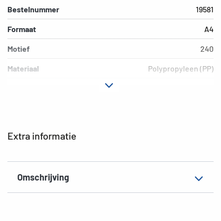
Bestelnummer
19581
Formaat
A4
Motief
240
Materiaal
Polypropyleen (PP)
Kleur
Violet
Extra eigenschap
Elastomappen
EAN
4008705195812
Extra informatie
Omschrijving