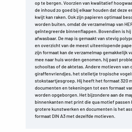
op te bergen. Voorzien van kwalitatief hoogwa
de inhoud zo goed bij elkaar houden dat deze er 
kwijt kan raken. Ook zijn papieren optimaal be
worden buiten, omdat de verzamelmap van HER
geïntegreerde binnenflappen. Bovendien is hij u
afwasbaar. De map is gemaakt van stevig polyp
en overzicht van de meest uiteenlopende pape
zijn formaat kan de verzamelmap gemakkelijk v
mee naar huis worden genomen, hij past proble
schooltas of de aktetas. Andere motieven van d
giraffenvriendjes, het stelletje tropische vog
stokstaartjesgroep. Hij heeft het formaat 320 
documenten en tekeningen tot een formaat va
worden opgeborgen. Het bijzondere aan de map
binnenkanten met print die qua motief passen b
grotere kunstwerken en documenten is het ass
formaat DIN A3 met dezelfde motieven.