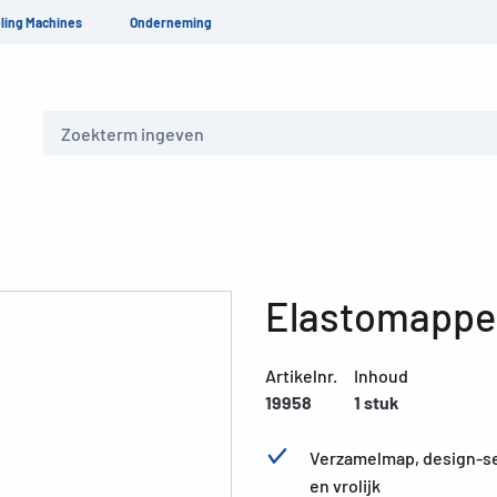
ling Machines
Onderneming
Zoeken
Elastomappen
Artikelnr.
Inhoud
19958
1 stuk
Verzamelmap, design-ser
en vrolijk