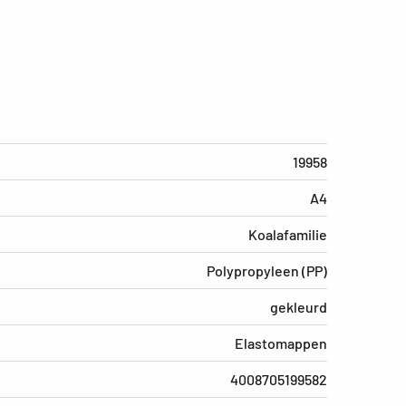
19958
A4
Koalafamilie
Polypropyleen (PP)
gekleurd
Elastomappen
4008705199582