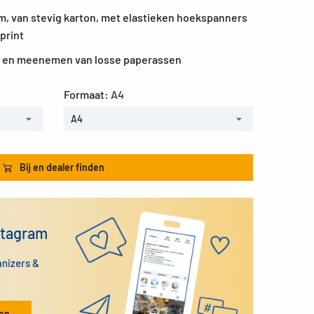
m, van stevig karton, met elastieken hoekspanners
print
n en meenemen van losse paperassen
Formaat:
A4
A4
Bij en dealer finden
stagram
anizers &
ken