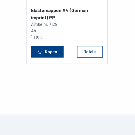
Elastomappen A4 (German
imprint) PP
Artikelnr.
7129
A4
1 stuk
Kopen
Details