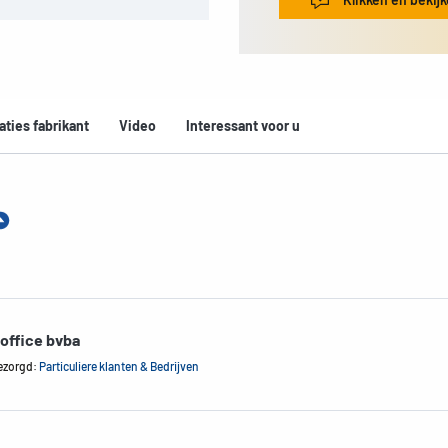
aties fabrikant
Video
Interessant voor u
office bvba
ezorgd:
Particuliere klanten & Bedrijven