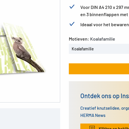
Voor DIN A4 210 x 297 m
en 3 binnenflappen met 
Ideaal voor het beware
Motieven:
Koalafamilie
Koalafamilie
Ontdek ons op In
Creatief knutselidee, org
HERMA News
Klikken en bekij