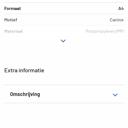
Formaat
A4
Motief
Canine
Materiaal
Polypropyleen (PP)
Kleur
gekleurd
Extra eigenschap
Elastomappen
EAN
4008705071390
Extra informatie
Omschrijving