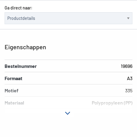
Ga direct naar:
Eigenschappen
Bestelnummer
19696
Formaat
A3
Motief
335
Materiaal
Polypropyleen (PP)
Kleur
neon geel
Extra eigenschap
Elastomappen