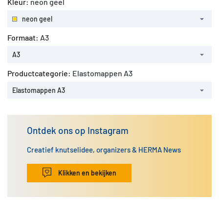
Kleur:
neon geel
neon geel
Formaat:
A3
A3
Productcategorie:
Elastomappen A3
Elastomappen A3
Ontdek ons op Instagram
Creatief knutselidee, organizers & HERMA News
Klikken en bekijken