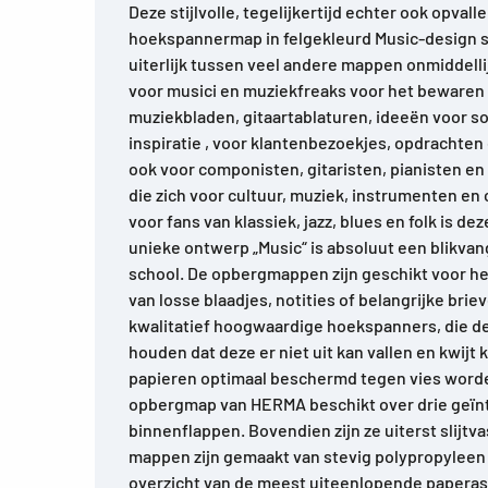
Deze stijlvolle, tegelijkertijd echter ook opva
hoekspannermap in felgekleurd Music-design sp
uiterlijk tussen veel andere mappen onmiddellijk
voor musici en muziekfreaks voor het bewaren
muziekbladen, gitaartablaturen, ideeën voor s
inspiratie , voor klantenbezoekjes, opdrachten
ook voor componisten, gitaristen, pianisten e
die zich voor cultuur, muziek, instrumenten en
voor fans van klassiek, jazz, blues en folk is de
unieke ontwerp „Music“ is absoluut een blikvan
school. De opbergmappen zijn geschikt voor h
van losse blaadjes, notities of belangrijke brie
kwalitatief hoogwaardige hoekspanners, die de 
houden dat deze er niet uit kan vallen en kwijt k
papieren optimaal beschermd tegen vies word
opbergmap van HERMA beschikt over drie geïn
binnenflappen. Bovendien zijn ze uiterst slijtv
mappen zijn gemaakt van stevig polypropyleen
overzicht van de meest uiteenlopende papera