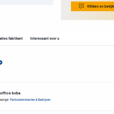
Klikken en bekij
aties fabrikant
Interessant voor u
office bvba
ezorgd:
Particuliere klanten & Bedrijven