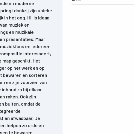
llende en moderne
ringt dankzij zijn unieke
 in het oog. Hij is ideaal
 van muziek en
ongs en muzikale
 en presentaties. Maar
n muziekfans en iedereen
 compositie interesseert,
ze map geschikt. Het
ger op het werk en op
et bewaren en sorteren
ven en zijn voorzien van
inhoud zo bij elkaar
an raken. Ook zijn
en buiten, omdat de
tegreerde
ast en afwasbaar. De
 en helpen zo orde en
ssen te bewaren.