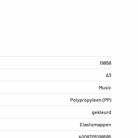
19858
A3
Music
Polypropyleen (PP)
gekleurd
Elastomappen
4008705198585