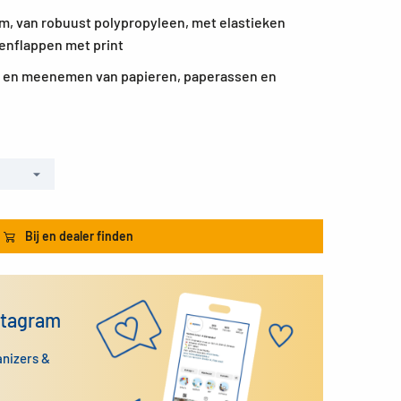
m, van robuust polypropyleen, met elastieken
enflappen met print
n en meenemen van papieren, paperassen en
Bij en dealer finden
stagram
anizers &