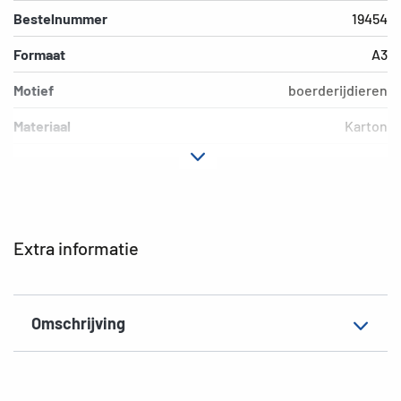
Bestelnummer
19454
Formaat
A3
Motief
boerderijdieren
Materiaal
Karton
Kleur
gekleurd
Extra eigenschap
Elastomappen
EAN
4008705194549
Extra informatie
Omschrijving