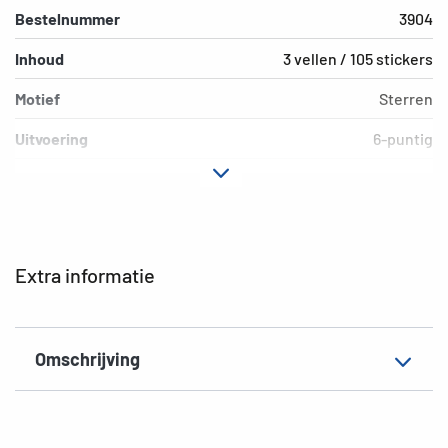
Bestelnummer
3904
Inhoud
3 vellen / 105 stickers
Motief
Sterren
Uitvoering
6-puntig
Materiaal
Goudpapier
Hechteigenschap
permanent
Kleur
goud
Extra informatie
EAN
4008705039048
Omschrijving