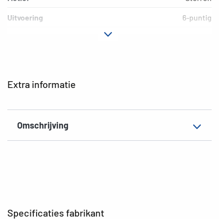
Uitvoering
6-puntig
Materiaal
Zilverpapier
Hechteigenschap
permanent
Kleur
zilver
Extra informatie
EAN
4008705040587
Omschrijving
Specificaties fabrikant