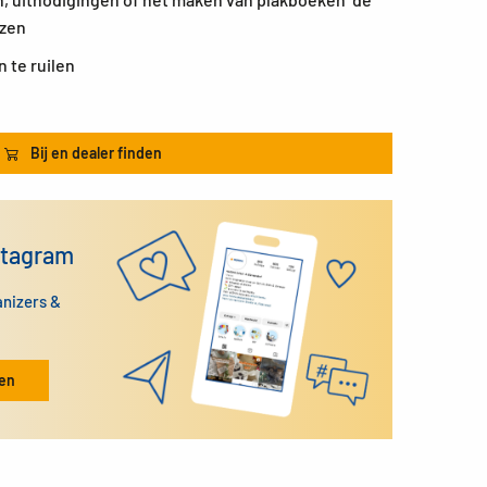
nzen
 te ruilen
Bij en dealer finden
stagram
anizers &
ken