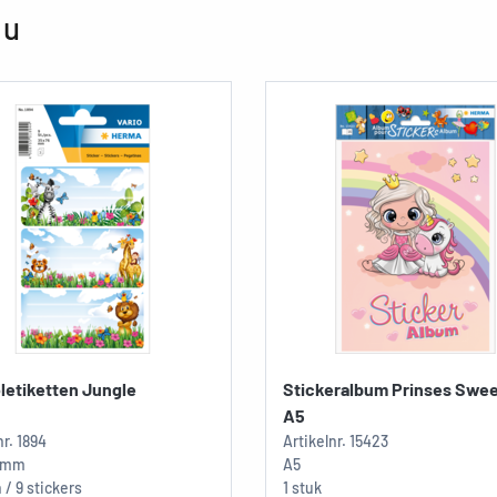
 u
letiketten Jungle
Stickeralbum Prinses Swee
A5
nr.
1894
Artikelnr.
15423
5 mm
A5
n / 9 stickers
1 stuk