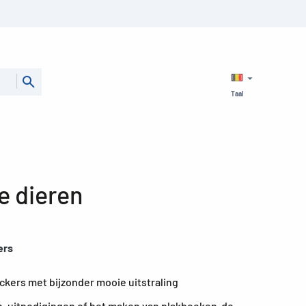
Taal
e dieren
ers
ckers met bijzonder mooie uitstraling
, uitnodigingen of het maken van plakboeken  de