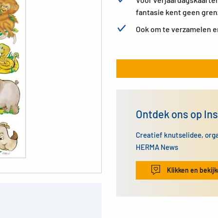
fantasie kent geen gre
Ook om te verzamelen en
Ontdek ons op In
Creatief knutselidee, org
HERMA News
Klikken en bekij