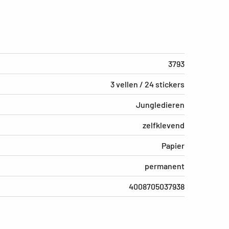
3793
3 vellen / 24 stickers
Jungledieren
zelfklevend
Papier
permanent
4008705037938