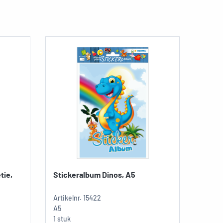
tie,
Stickeralbum Dinos, A5
Artikelnr.
15422
A5
1 stuk