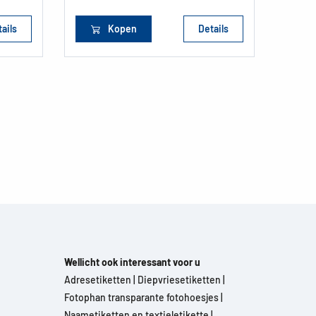
ails
Kopen
Details
Wellicht ook interessant voor u
Adresetiketten
|
Diepvriesetiketten
|
Fotophan transparante fotohoesjes
|
Naametiketten en textieletikette
|