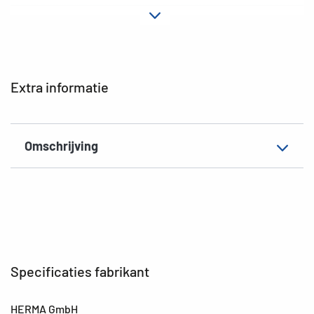
Materiaal
Papier
Hechteigenschap
permanent
EAN
4008705035538
Extra informatie
Omschrijving
Specificaties fabrikant
HERMA GmbH